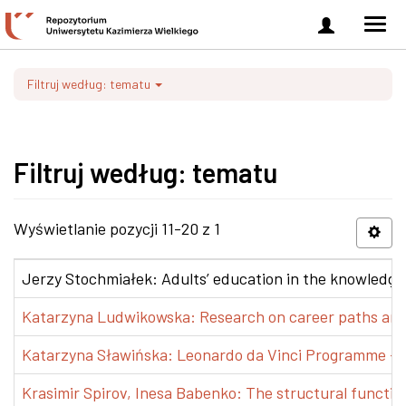
Zaloguj
Men
się
nawi
Filtruj według: tematu
Filtruj według: tematu
Wyświetlanie pozycji 11-20 z 1
Jerzy Stochmiałek: Adults’ education in the knowledge 
Katarzyna Ludwikowska: Research on career paths and pr
Katarzyna Sławińska: Leonardo da Vinci Programme – Tra
Krasimir Spirov, Inesa Babenko: The structural functio