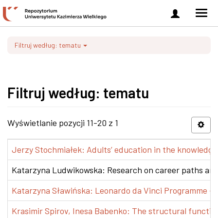
Zaloguj
Men
się
nawi
Filtruj według: tematu
Filtruj według: tematu
Wyświetlanie pozycji 11-20 z 1
Jerzy Stochmiałek: Adults’ education in the knowledge 
Katarzyna Ludwikowska: Research on career paths and pr
Katarzyna Sławińska: Leonardo da Vinci Programme – Tra
Krasimir Spirov, Inesa Babenko: The structural functio