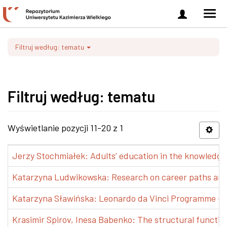
Zaloguj
Men
się
nawi
Filtruj według: tematu
Filtruj według: tematu
Wyświetlanie pozycji 11-20 z 1
Jerzy Stochmiałek: Adults’ education in the knowledge 
Katarzyna Ludwikowska: Research on career paths and pr
Katarzyna Sławińska: Leonardo da Vinci Programme – Tra
Krasimir Spirov, Inesa Babenko: The structural functio