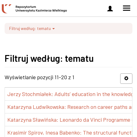
Zaloguj
Men
się
nawi
Filtruj według: tematu
Filtruj według: tematu
Wyświetlanie pozycji 11-20 z 1
Jerzy Stochmiałek: Adults’ education in the knowledge 
Katarzyna Ludwikowska: Research on career paths and pr
Katarzyna Sławińska: Leonardo da Vinci Programme – Tra
Krasimir Spirov, Inesa Babenko: The structural functio