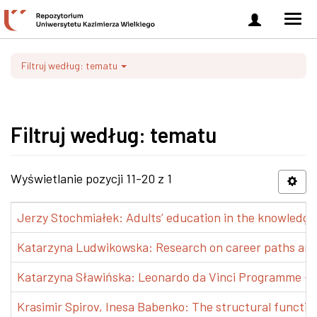
Zaloguj
Men
się
nawi
Filtruj według: tematu
Filtruj według: tematu
Wyświetlanie pozycji 11-20 z 1
Jerzy Stochmiałek: Adults’ education in the knowledge 
Katarzyna Ludwikowska: Research on career paths and pr
Katarzyna Sławińska: Leonardo da Vinci Programme – Tra
Krasimir Spirov, Inesa Babenko: The structural functio