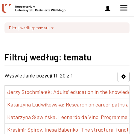
Zaloguj
Men
się
nawi
Filtruj według: tematu
Filtruj według: tematu
Wyświetlanie pozycji 11-20 z 1
Jerzy Stochmiałek: Adults’ education in the knowledge 
Katarzyna Ludwikowska: Research on career paths and pr
Katarzyna Sławińska: Leonardo da Vinci Programme – Tra
Krasimir Spirov, Inesa Babenko: The structural functio