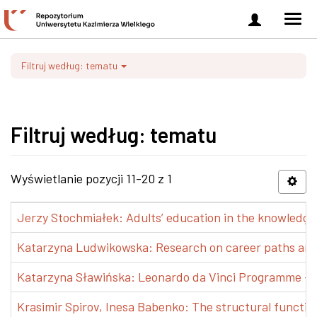
Zaloguj
Men
się
nawi
Filtruj według: tematu
Filtruj według: tematu
Wyświetlanie pozycji 11-20 z 1
Jerzy Stochmiałek: Adults’ education in the knowledge 
Katarzyna Ludwikowska: Research on career paths and pr
Katarzyna Sławińska: Leonardo da Vinci Programme – Tra
Krasimir Spirov, Inesa Babenko: The structural functio