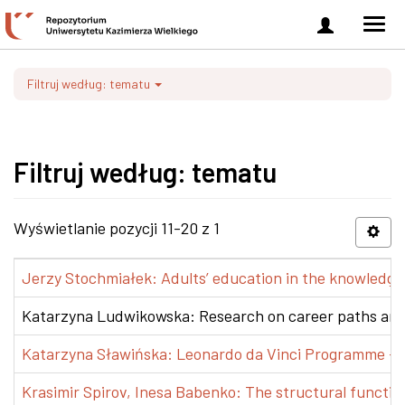
Zaloguj
Men
się
nawi
Filtruj według: tematu
Filtruj według: tematu
Wyświetlanie pozycji 11-20 z 1
Jerzy Stochmiałek: Adults’ education in the knowledge 
Katarzyna Ludwikowska: Research on career paths and pr
Katarzyna Sławińska: Leonardo da Vinci Programme – Tra
Krasimir Spirov, Inesa Babenko: The structural functio