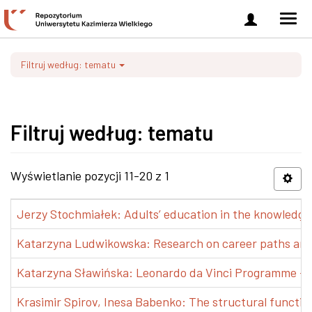
Zaloguj
Men
się
nawi
Filtruj według: tematu
Filtruj według: tematu
Wyświetlanie pozycji 11-20 z 1
Jerzy Stochmiałek: Adults’ education in the knowledge 
Katarzyna Ludwikowska: Research on career paths and pr
Katarzyna Sławińska: Leonardo da Vinci Programme – Tra
Krasimir Spirov, Inesa Babenko: The structural functio