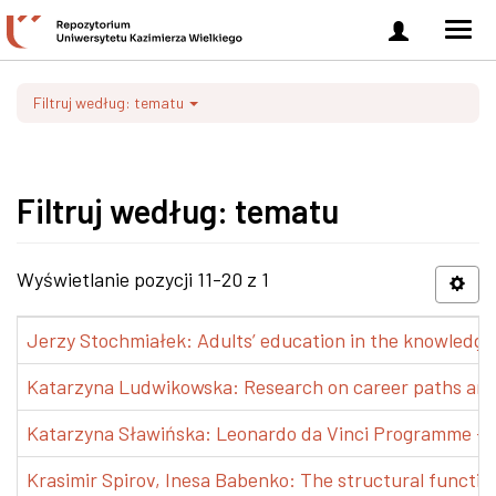
Zaloguj
Men
się
nawi
Filtruj według: tematu
Filtruj według: tematu
Wyświetlanie pozycji 11-20 z 1
Jerzy Stochmiałek: Adults’ education in the knowledge 
Katarzyna Ludwikowska: Research on career paths and pr
Katarzyna Sławińska: Leonardo da Vinci Programme – Tra
Krasimir Spirov, Inesa Babenko: The structural functio