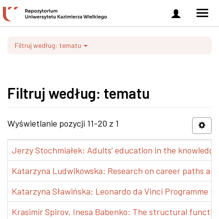
Zaloguj
Men
się
nawi
Filtruj według: tematu
Filtruj według: tematu
Wyświetlanie pozycji 11-20 z 1
Jerzy Stochmiałek: Adults’ education in the knowledge 
Katarzyna Ludwikowska: Research on career paths and pr
Katarzyna Sławińska: Leonardo da Vinci Programme – Tra
Krasimir Spirov, Inesa Babenko: The structural functio