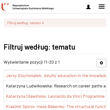
Zaloguj
Men
się
nawi
Filtruj według: tematu
Filtruj według: tematu
Wyświetlanie pozycji 11-20 z 1
Jerzy Stochmiałek: Adults’ education in the knowledge 
Katarzyna Ludwikowska: Research on career paths and pr
Katarzyna Sławińska: Leonardo da Vinci Programme – Tra
Krasimir Spirov, Inesa Babenko: The structural functio