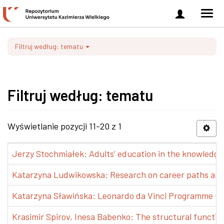
Zaloguj
Men
się
nawi
Filtruj według: tematu
Filtruj według: tematu
Wyświetlanie pozycji 11-20 z 1
Jerzy Stochmiałek: Adults’ education in the knowledge 
Katarzyna Ludwikowska: Research on career paths and pr
Katarzyna Sławińska: Leonardo da Vinci Programme – Tra
Krasimir Spirov, Inesa Babenko: The structural functio