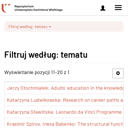
Zaloguj
Men
się
nawi
Filtruj według: tematu
Filtruj według: tematu
Wyświetlanie pozycji 11-20 z 1
Jerzy Stochmiałek: Adults’ education in the knowledge 
Katarzyna Ludwikowska: Research on career paths and pr
Katarzyna Sławińska: Leonardo da Vinci Programme – Tra
Krasimir Spirov, Inesa Babenko: The structural functio