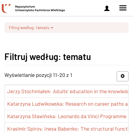
Zaloguj
Men
się
nawi
Filtruj według: tematu
Filtruj według: tematu
Wyświetlanie pozycji 11-20 z 1
Jerzy Stochmiałek: Adults’ education in the knowledge 
Katarzyna Ludwikowska: Research on career paths and pr
Katarzyna Sławińska: Leonardo da Vinci Programme – Tra
Krasimir Spirov, Inesa Babenko: The structural functio