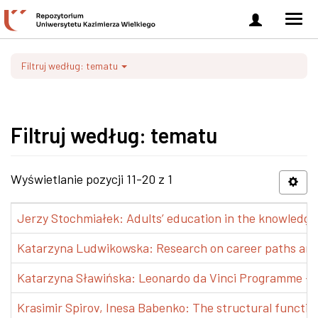
Zaloguj
Men
się
nawi
Filtruj według: tematu
Filtruj według: tematu
Wyświetlanie pozycji 11-20 z 1
Jerzy Stochmiałek: Adults’ education in the knowledge 
Katarzyna Ludwikowska: Research on career paths and pr
Katarzyna Sławińska: Leonardo da Vinci Programme – Tra
Krasimir Spirov, Inesa Babenko: The structural functio