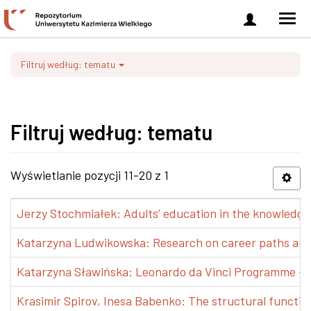
Zaloguj
Men
się
nawi
Filtruj według: tematu
Filtruj według: tematu
Wyświetlanie pozycji 11-20 z 1
Jerzy Stochmiałek: Adults’ education in the knowledge 
Katarzyna Ludwikowska: Research on career paths and pr
Katarzyna Sławińska: Leonardo da Vinci Programme – Tra
Krasimir Spirov, Inesa Babenko: The structural functio