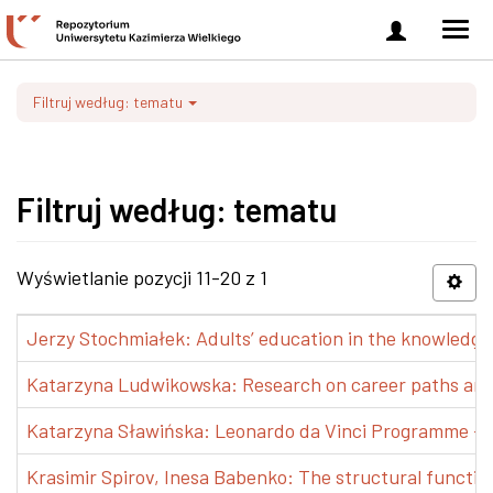
Zaloguj
Men
się
nawi
Filtruj według: tematu
Filtruj według: tematu
Wyświetlanie pozycji 11-20 z 1
Jerzy Stochmiałek: Adults’ education in the knowledge 
Katarzyna Ludwikowska: Research on career paths and pr
Katarzyna Sławińska: Leonardo da Vinci Programme – Tra
Krasimir Spirov, Inesa Babenko: The structural functio