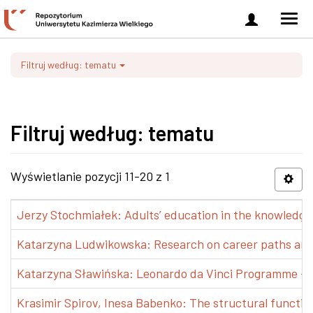
Zaloguj
Men
się
nawi
Filtruj według: tematu
Filtruj według: tematu
Wyświetlanie pozycji 11-20 z 1
Jerzy Stochmiałek: Adults’ education in the knowledge 
Katarzyna Ludwikowska: Research on career paths and pr
Katarzyna Sławińska: Leonardo da Vinci Programme – Tra
Krasimir Spirov, Inesa Babenko: The structural functio