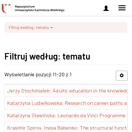
Zaloguj
Men
się
nawi
Filtruj według: tematu
Filtruj według: tematu
Wyświetlanie pozycji 11-20 z 1
Jerzy Stochmiałek: Adults’ education in the knowledge 
Katarzyna Ludwikowska: Research on career paths and pr
Katarzyna Sławińska: Leonardo da Vinci Programme – Tra
Krasimir Spirov, Inesa Babenko: The structural functio