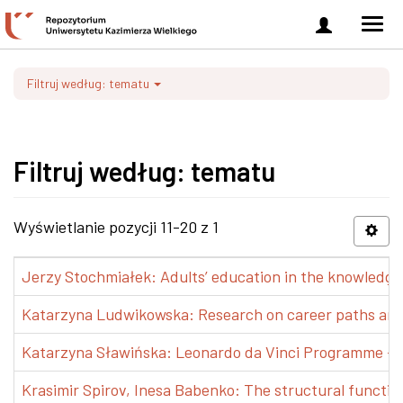
Zaloguj
Men
się
nawi
Filtruj według: tematu
Filtruj według: tematu
Wyświetlanie pozycji 11-20 z 1
Jerzy Stochmiałek: Adults’ education in the knowledge 
Katarzyna Ludwikowska: Research on career paths and pr
Katarzyna Sławińska: Leonardo da Vinci Programme – Tra
Krasimir Spirov, Inesa Babenko: The structural functio