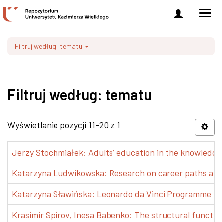
Zaloguj
Men
się
nawi
Filtruj według: tematu
Filtruj według: tematu
Wyświetlanie pozycji 11-20 z 1
Jerzy Stochmiałek: Adults’ education in the knowledge 
Katarzyna Ludwikowska: Research on career paths and pr
Katarzyna Sławińska: Leonardo da Vinci Programme – Tra
Krasimir Spirov, Inesa Babenko: The structural functio