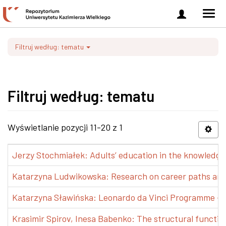
Zaloguj
Men
się
nawi
Filtruj według: tematu
Filtruj według: tematu
Wyświetlanie pozycji 11-20 z 1
Jerzy Stochmiałek: Adults’ education in the knowledge 
Katarzyna Ludwikowska: Research on career paths and pr
Katarzyna Sławińska: Leonardo da Vinci Programme – Tra
Krasimir Spirov, Inesa Babenko: The structural functio