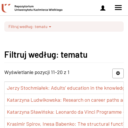
Zaloguj
Men
się
nawi
Filtruj według: tematu
Filtruj według: tematu
Wyświetlanie pozycji 11-20 z 1
Jerzy Stochmiałek: Adults’ education in the knowledge 
Katarzyna Ludwikowska: Research on career paths and pr
Katarzyna Sławińska: Leonardo da Vinci Programme – Tra
Krasimir Spirov, Inesa Babenko: The structural functio