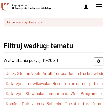
Zaloguj
Men
się
nawi
Filtruj według: tematu
Filtruj według: tematu
Wyświetlanie pozycji 11-20 z 1
Jerzy Stochmiałek: Adults’ education in the knowledge 
Katarzyna Ludwikowska: Research on career paths and pr
Katarzyna Sławińska: Leonardo da Vinci Programme – Tra
Krasimir Spirov, Inesa Babenko: The structural functio