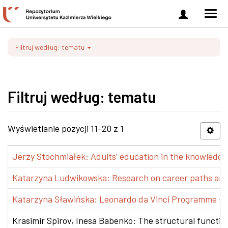
Zaloguj
Men
się
nawi
Filtruj według: tematu
Filtruj według: tematu
Wyświetlanie pozycji 11-20 z 1
Jerzy Stochmiałek: Adults’ education in the knowledge 
Katarzyna Ludwikowska: Research on career paths and pr
Katarzyna Sławińska: Leonardo da Vinci Programme – Tra
Krasimir Spirov, Inesa Babenko: The structural functio