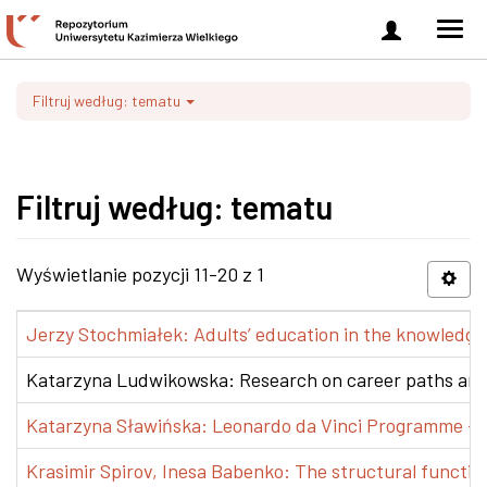
Zaloguj
Men
się
nawi
Filtruj według: tematu
Filtruj według: tematu
Wyświetlanie pozycji 11-20 z 1
Jerzy Stochmiałek: Adults’ education in the knowledge 
Katarzyna Ludwikowska: Research on career paths and pr
Katarzyna Sławińska: Leonardo da Vinci Programme – Tra
Krasimir Spirov, Inesa Babenko: The structural functio