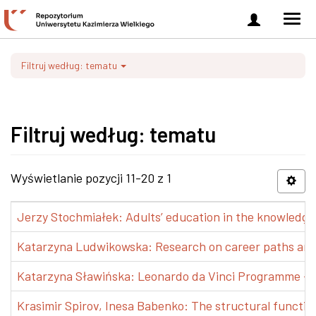
Zaloguj
Men
się
nawi
Filtruj według: tematu
Filtruj według: tematu
Wyświetlanie pozycji 11-20 z 1
Jerzy Stochmiałek: Adults’ education in the knowledge 
Katarzyna Ludwikowska: Research on career paths and pr
Katarzyna Sławińska: Leonardo da Vinci Programme – Tra
Krasimir Spirov, Inesa Babenko: The structural functio