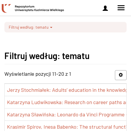
Zaloguj
Men
się
nawi
Filtruj według: tematu
Filtruj według: tematu
Wyświetlanie pozycji 11-20 z 1
Jerzy Stochmiałek: Adults’ education in the knowledge 
Katarzyna Ludwikowska: Research on career paths and pr
Katarzyna Sławińska: Leonardo da Vinci Programme – Tra
Krasimir Spirov, Inesa Babenko: The structural functio