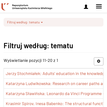
Zaloguj
Men
się
nawi
Filtruj według: tematu
Filtruj według: tematu
Wyświetlanie pozycji 11-20 z 1
Jerzy Stochmiałek: Adults’ education in the knowledge 
Katarzyna Ludwikowska: Research on career paths and pr
Katarzyna Sławińska: Leonardo da Vinci Programme – Tra
Krasimir Spirov, Inesa Babenko: The structural functio