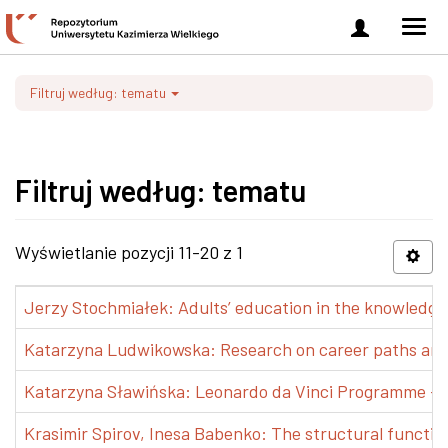
Zaloguj
Men
się
nawi
Filtruj według: tematu
Filtruj według: tematu
Wyświetlanie pozycji 11-20 z 1
Jerzy Stochmiałek: Adults’ education in the knowledge 
Katarzyna Ludwikowska: Research on career paths and pr
Katarzyna Sławińska: Leonardo da Vinci Programme – Tra
Krasimir Spirov, Inesa Babenko: The structural functio