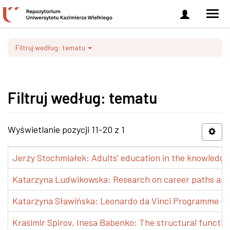
Zaloguj
Men
się
nawi
Filtruj według: tematu
Filtruj według: tematu
Wyświetlanie pozycji 11-20 z 1
Jerzy Stochmiałek: Adults’ education in the knowledge 
Katarzyna Ludwikowska: Research on career paths and pr
Katarzyna Sławińska: Leonardo da Vinci Programme – Tra
Krasimir Spirov, Inesa Babenko: The structural functio