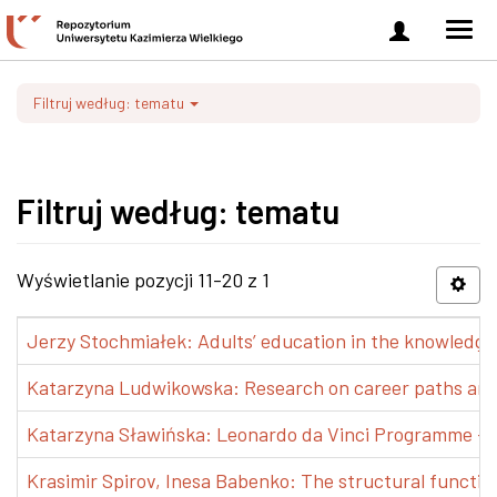
Zaloguj
Men
się
nawi
Filtruj według: tematu
Filtruj według: tematu
Wyświetlanie pozycji 11-20 z 1
Jerzy Stochmiałek: Adults’ education in the knowledge 
Katarzyna Ludwikowska: Research on career paths and pr
Katarzyna Sławińska: Leonardo da Vinci Programme – Tra
Krasimir Spirov, Inesa Babenko: The structural functio