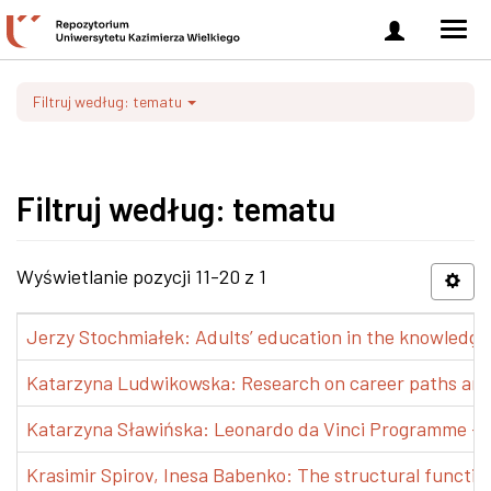
Zaloguj
Men
się
nawi
Filtruj według: tematu
Filtruj według: tematu
Wyświetlanie pozycji 11-20 z 1
Jerzy Stochmiałek: Adults’ education in the knowledge 
Katarzyna Ludwikowska: Research on career paths and pr
Katarzyna Sławińska: Leonardo da Vinci Programme – Tra
Krasimir Spirov, Inesa Babenko: The structural functio