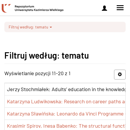
Zaloguj
Men
się
nawi
Filtruj według: tematu
Filtruj według: tematu
Wyświetlanie pozycji 11-20 z 1
Jerzy Stochmiałek: Adults’ education in the knowledge 
Katarzyna Ludwikowska: Research on career paths and pr
Katarzyna Sławińska: Leonardo da Vinci Programme – Tra
Krasimir Spirov, Inesa Babenko: The structural functio