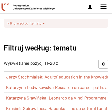
Zaloguj
Men
się
nawi
Filtruj według: tematu
Filtruj według: tematu
Wyświetlanie pozycji 11-20 z 1
Jerzy Stochmiałek: Adults’ education in the knowledge 
Katarzyna Ludwikowska: Research on career paths and pr
Katarzyna Sławińska: Leonardo da Vinci Programme – Tra
Krasimir Spirov, Inesa Babenko: The structural functio