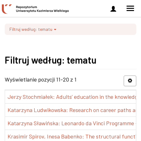
Zaloguj
Men
się
nawi
Filtruj według: tematu
Filtruj według: tematu
Wyświetlanie pozycji 11-20 z 1
Jerzy Stochmiałek: Adults’ education in the knowledge 
Katarzyna Ludwikowska: Research on career paths and pr
Katarzyna Sławińska: Leonardo da Vinci Programme – Tra
Krasimir Spirov, Inesa Babenko: The structural functio