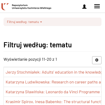
Zaloguj
Men
się
nawi
Filtruj według: tematu
Filtruj według: tematu
Wyświetlanie pozycji 11-20 z 1
Jerzy Stochmiałek: Adults’ education in the knowledge 
Katarzyna Ludwikowska: Research on career paths and pr
Katarzyna Sławińska: Leonardo da Vinci Programme – Tra
Krasimir Spirov, Inesa Babenko: The structural functio