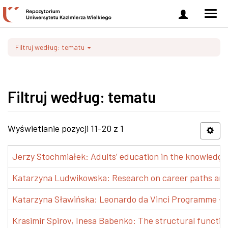
Zaloguj
Men
się
nawi
Filtruj według: tematu
Filtruj według: tematu
Wyświetlanie pozycji 11-20 z 1
Jerzy Stochmiałek: Adults’ education in the knowledge 
Katarzyna Ludwikowska: Research on career paths and pr
Katarzyna Sławińska: Leonardo da Vinci Programme – Tra
Krasimir Spirov, Inesa Babenko: The structural functio