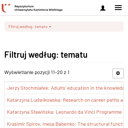
Zaloguj
Men
się
nawi
Filtruj według: tematu
Filtruj według: tematu
Wyświetlanie pozycji 11-20 z 1
Jerzy Stochmiałek: Adults’ education in the knowledge 
Katarzyna Ludwikowska: Research on career paths and pr
Katarzyna Sławińska: Leonardo da Vinci Programme – Tra
Krasimir Spirov, Inesa Babenko: The structural functio