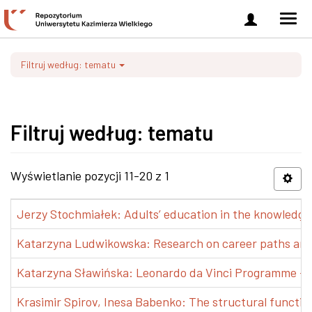
Zaloguj
Men
się
nawi
Filtruj według: tematu
Filtruj według: tematu
Wyświetlanie pozycji 11-20 z 1
Jerzy Stochmiałek: Adults’ education in the knowledge 
Katarzyna Ludwikowska: Research on career paths and pr
Katarzyna Sławińska: Leonardo da Vinci Programme – Tra
Krasimir Spirov, Inesa Babenko: The structural functio