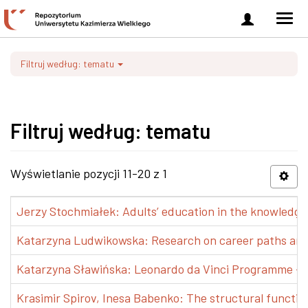
Zaloguj
Men
się
nawi
Filtruj według: tematu
Filtruj według: tematu
Wyświetlanie pozycji 11-20 z 1
Jerzy Stochmiałek: Adults’ education in the knowledge 
Katarzyna Ludwikowska: Research on career paths and pr
Katarzyna Sławińska: Leonardo da Vinci Programme – Tra
Krasimir Spirov, Inesa Babenko: The structural functio