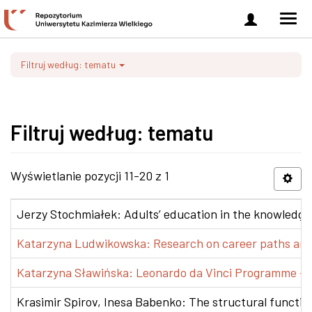
Zaloguj
Men
się
nawi
Filtruj według: tematu
Filtruj według: tematu
Wyświetlanie pozycji 11-20 z 1
Jerzy Stochmiałek: Adults’ education in the knowledge 
Katarzyna Ludwikowska: Research on career paths and pr
Katarzyna Sławińska: Leonardo da Vinci Programme – Tra
Krasimir Spirov, Inesa Babenko: The structural functio