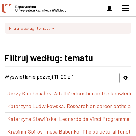
Zaloguj
Men
się
nawi
Filtruj według: tematu
Filtruj według: tematu
Wyświetlanie pozycji 11-20 z 1
Jerzy Stochmiałek: Adults’ education in the knowledge 
Katarzyna Ludwikowska: Research on career paths and pr
Katarzyna Sławińska: Leonardo da Vinci Programme – Tra
Krasimir Spirov, Inesa Babenko: The structural functio