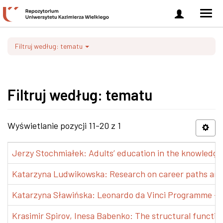
Zaloguj
Men
się
nawi
Filtruj według: tematu
Filtruj według: tematu
Wyświetlanie pozycji 11-20 z 1
Jerzy Stochmiałek: Adults’ education in the knowledge 
Katarzyna Ludwikowska: Research on career paths and pr
Katarzyna Sławińska: Leonardo da Vinci Programme – Tra
Krasimir Spirov, Inesa Babenko: The structural functio