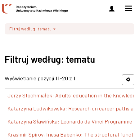
Zaloguj
Men
się
nawi
Filtruj według: tematu
Filtruj według: tematu
Wyświetlanie pozycji 11-20 z 1
Jerzy Stochmiałek: Adults’ education in the knowledge 
Katarzyna Ludwikowska: Research on career paths and pr
Katarzyna Sławińska: Leonardo da Vinci Programme – Tra
Krasimir Spirov, Inesa Babenko: The structural functio