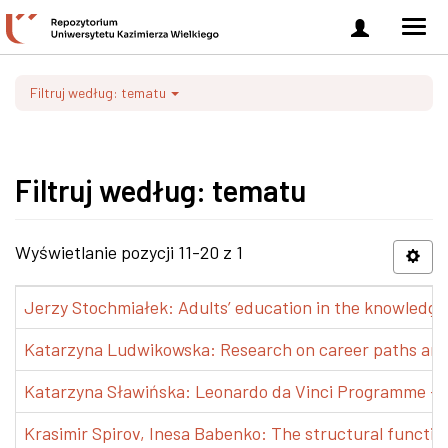
Zaloguj
Men
się
nawi
Filtruj według: tematu
Filtruj według: tematu
Wyświetlanie pozycji 11-20 z 1
Jerzy Stochmiałek: Adults’ education in the knowledge 
Katarzyna Ludwikowska: Research on career paths and pr
Katarzyna Sławińska: Leonardo da Vinci Programme – Tra
Krasimir Spirov, Inesa Babenko: The structural functio