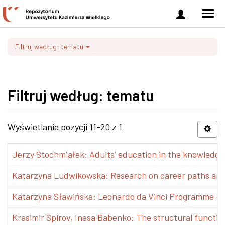
Zaloguj
Men
się
nawi
Filtruj według: tematu
Filtruj według: tematu
Wyświetlanie pozycji 11-20 z 1
Jerzy Stochmiałek: Adults’ education in the knowledge 
Katarzyna Ludwikowska: Research on career paths and pr
Katarzyna Sławińska: Leonardo da Vinci Programme – Tra
Krasimir Spirov, Inesa Babenko: The structural functio