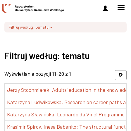
Zaloguj
Men
się
nawi
Filtruj według: tematu
Filtruj według: tematu
Wyświetlanie pozycji 11-20 z 1
Jerzy Stochmiałek: Adults’ education in the knowledge 
Katarzyna Ludwikowska: Research on career paths and pr
Katarzyna Sławińska: Leonardo da Vinci Programme – Tra
Krasimir Spirov, Inesa Babenko: The structural functio