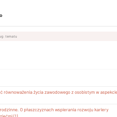
ług: tematu
ść równoważenia życia zawodowego z osobistym w aspekci
rodzinne. O płaszczyznach wspierania rozwoju kariery
iećmi (1)